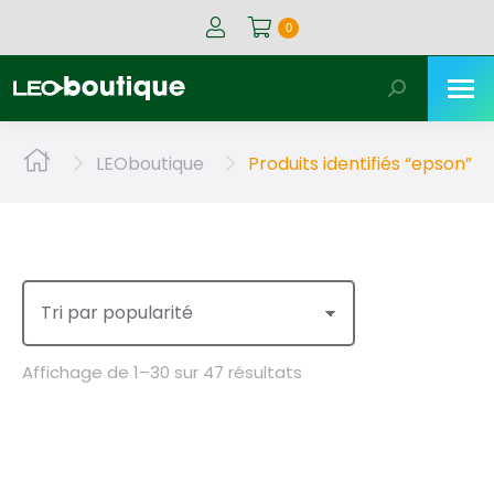
0
Recherche
:
Vous êtes ici :
LEOboutique
Produits identifiés “epson”
Trié
Affichage de 1–30 sur 47 résultats
par
popularité