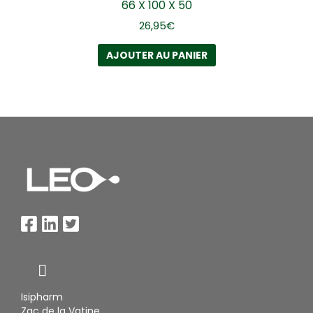
66 X 100 X 50
26,95
€
AJOUTER AU PANIER
Isipharm
Zac de la Vatine