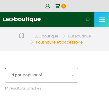
0
Recherche
:
Vous êtes ici :
LEOboutique
Bureautique
Fourniture et accessoire
Trié
14 résultats affichés
par
popularité