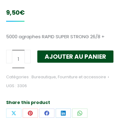
9,50
€
5000 agraphes RAPID SUPER STRONG 26/8 +
quantité
AJOUTER AU PANIER
de
5000
Catégories :
Bureautique
,
Fourniture et accessoire
AGRAFES
UGS :
3306
RAPID
SUPER
Share this product
STRONG
26/8
Partager
Partager
Partager
Partager
Partager
+
sur
sur
sur
sur
sur
X
Pinterest
Facebook
LinkedIn
WhatsApp