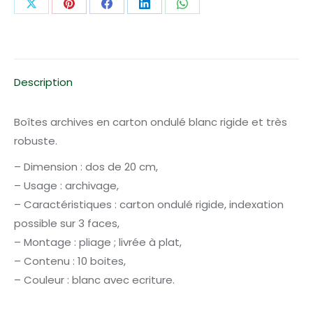
Partager
Partager
Partager
Partager
Partager
20
sur
sur
sur
sur
sur
cm
;
X
Pinterest
Facebook
LinkedIn
WhatsApp
10
Description
pièces
Boîtes archives en carton ondulé blanc rigide et très
robuste.
– Dimension : dos de 20 cm,
– Usage : archivage,
– Caractéristiques : carton ondulé rigide, indexation
possible sur 3 faces,
– Montage : pliage ; livrée à plat,
– Contenu : 10 boites,
– Couleur : blanc avec ecriture.