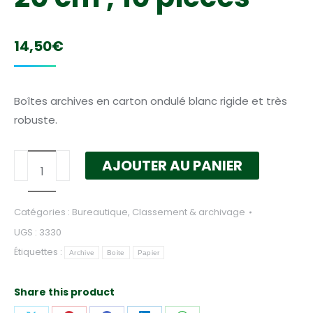
14,50
€
Boîtes archives en carton ondulé blanc rigide et très
robuste.
quantité
AJOUTER AU PANIER
de
Boites
Catégories :
Bureautique
,
Classement & archivage
à
UGS :
3330
archives
Étiquettes :
en
Archive
Boite
Papier
carton
;
Share this product
épaisseur