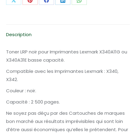
Partager
Partager
Partager
Partager
Partager
basse
sur
sur
sur
sur
sur
capacité
X
Pinterest
Facebook
LinkedIn
WhatsApp
Description
Toner LRP noir pour Imprimantes Lexmark X340A11G ou
X340A31E basse capacité.
Compatible avec les Imprimantes Lexmark : X340,
X342.
Couleur : noir.
Capacité : 2 500 pages.
Ne soyez pas déçu par des Cartouches de marques
bon marché aux résultats imprévisibles qui sont loin
d’être aussi économiques qu’elles le prétendent. Pour