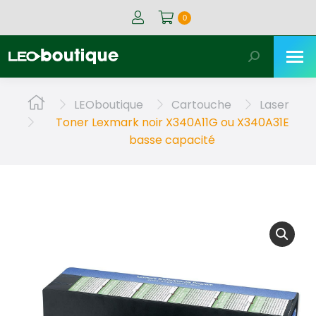
0
Recherche
:
Vous êtes ici :
LEOboutique
Cartouche
Laser
Toner Lexmark noir X340A11G ou X340A31E
basse capacité