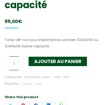
capacité
95,00
€
Toner LRP noir pour Imprimantes Lexmark X340A11G ou
X340A31E basse capacité.
quantité
AJOUTER AU PANIER
de
Toner
Catégories :
Cartouche
,
Laser
UGS :
2121
Lexmark
Étiquettes :
noir
lexmark
toner
X340A11G
ou
Share this product
X340A31E