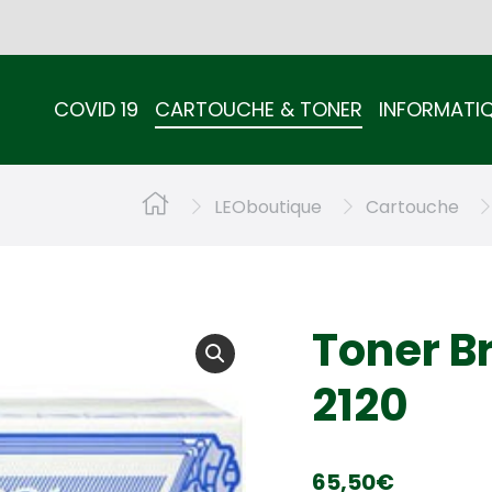
COVID 19
CARTOUCHE & TONER
INFORMATI
COVID 19
CARTOUCHE & TONER
INFORMATI
Vous êtes ici :
LEOboutique
Cartouche
Toner Br
2120
65,50
€