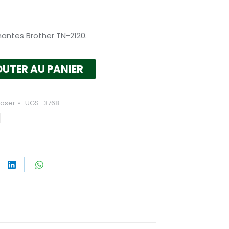
mantes Brother TN-2120.
UTER AU PANIER
Laser
UGS :
3768
tager
Partager
Partager
sur
sur
ebook
LinkedIn
WhatsApp