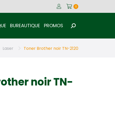
0
0
QUE
BUREAUTIQUE
PROMOS
Recherche
QUE
BUREAUTIQUE
PROMOS
Recherche
:
:
Laser
Toner Brother noir TN-2120
other noir TN-