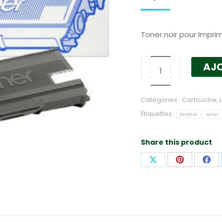
Toner noir pour Impri
quantité
AJO
de
Toner
Catégories :
Cartouche
,
Brother
Étiquettes :
noir
brother
toner
TN-
2120
Share this product
Partager
Partager
Par
sur
sur
sur
X
Pinterest
Fac