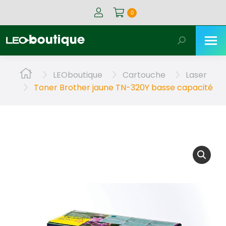
0
Recherche
:
Vous êtes ici :
LEOboutique
Cartouche
Laser
Toner Brother jaune TN-320Y basse capacité