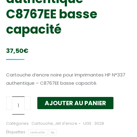
C8767EE basse
capacité
37,50
€
Cartouche d’encre noire pour Imprimantes HP N°337
authentique – C8767EE basse capacité.
quantité
AJOUTER AU PANIER
de
Cartouche
Catégories :
Cartouche
,
Jet d'encre
UGS :
3028
HP
Étiquettes :
-
cartouche
hp