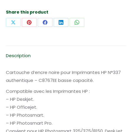
noire
N°337
Share this product
authentique
Partager
Partager
Partager
Partager
Partager
-
sur
sur
sur
sur
sur
C8767EE
X
Pinterest
Facebook
LinkedIn
WhatsApp
basse
capacité
Description
Cartouche d’encre noire pour Imprimantes HP N°337
authentique – C8767EE basse capacité.
Compatible avec les Imprimantes HP :
– HP Deskjet.
– HP Officejet.
– HP Photosmart.
– HP Photosmart Pro.
Convient pour HP Photosmart 325/375/8150, DeskJet