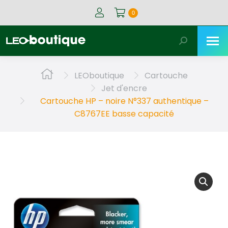
0
Recherche
:
Vous êtes ici :
LEOboutique
Cartouche
Jet d'encre
Cartouche HP – noire N°337 authentique –
C8767EE basse capacité