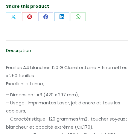
G/M²
Share this product
-
5
Partager
Partager
Partager
Partager
Partager
ramettes
sur
sur
sur
sur
sur
X
Pinterest
Facebook
LinkedIn
WhatsApp
Description
Feuilles A4 blanches 120 G Clairefontaine – 5 ramettes
x 250 feuilles
Excellente tenue,
– Dimension : A3 (420 x 297 mm),
– Usage : Imprimantes Laser, jet d’encre et tous les
copieurs,
– Caractéristique : 120 grammes/m2 ; toucher soyeux ;
blancheur et opacité extrême (CIE170),