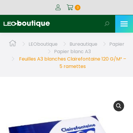
0
Recherche
:
Vous êtes ici :
LEOboutique
Bureautique
Papier
Papier blanc A3
Feuilles A3 blanches Clairefontaine 120 G/M² –
5 ramettes