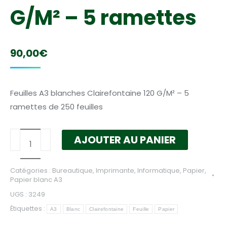
G/M² – 5 ramettes
90,00
€
Feuilles A3 blanches Clairefontaine 120 G/M² – 5
ramettes de 250 feuilles
quantité
AJOUTER AU PANIER
de
Feuilles
Catégories :
Bureautique
,
Imprimante
,
Informatique
,
Papier
,
A3
Papier blanc A3
blanches
UGS :
3249
Clairefontaine
Étiquettes :
A3
Blanc
Clairefontaine
Feuille
Papier
120