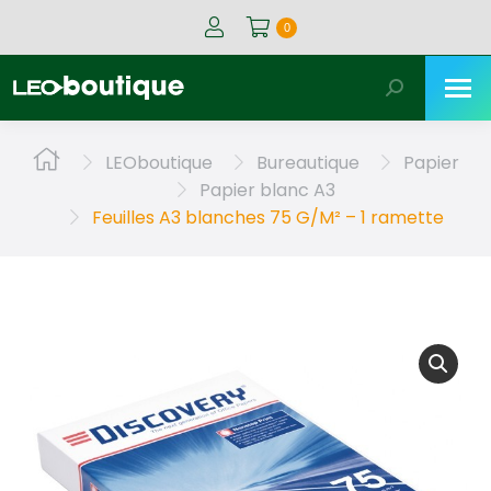
0
Recherche
:
Vous êtes ici :
LEOboutique
Bureautique
Papier
Papier blanc A3
Feuilles A3 blanches 75 G/M² – 1 ramette