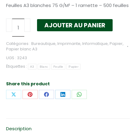
Feuilles A3 blanches 75 G/M² – 1 ramette – 500 feuilles
quantité
AJOUTER AU PANIER
de
Feuilles
Catégories :
Bureautique
,
Imprimante
,
Informatique
,
Papier
,
A3
Papier blanc A3
blanches
UGS :
3243
75
Étiquettes :
A3
Blanc
Feuille
Papier
G/M²
-
Share this product
1
ramette
Partager
Partager
Partager
Partager
Partager
sur
sur
sur
sur
sur
X
Pinterest
Facebook
LinkedIn
WhatsApp
Description