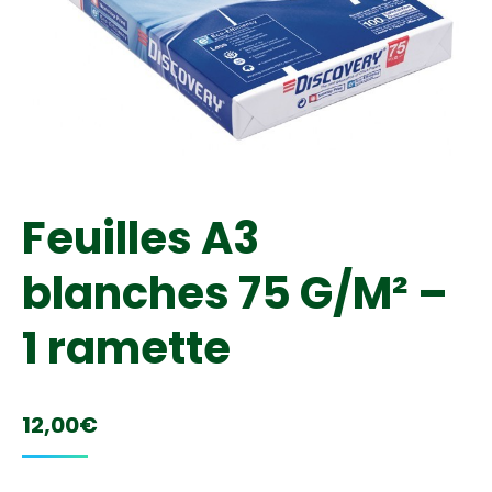
Feuilles A3
blanches 75 G/M² –
1 ramette
12,00
€